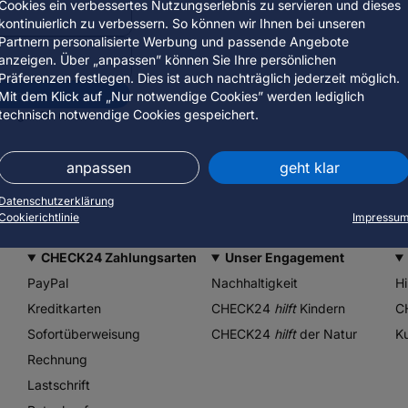
Cookies ein verbessertes Nutzungserlebnis zu servieren und dieses
kontinuierlich zu verbessern. So können wir Ihnen bei unseren
Partnern personalisierte Werbung und passende Angebote
anzeigen. Über „anpassen” können Sie Ihre persönlichen
Präferenzen festlegen. Dies ist auch nachträglich jederzeit möglich.
ufen
Mit dem Klick auf „Nur notwendige Cookies” werden lediglich
technisch notwendige Cookies gespeichert.
stätigen Sie unsere
AGB
anpassen
geht klar
Datenschutzerklärung
Cookierichtlinie
Impressu
CHECK24 Zahlungsarten
Unser Engagement
PayPal
Nachhaltigkeit
Hi
Kreditkarten
CHECK24
hilft
Kindern
C
Sofortüberweisung
CHECK24
hilft
der Natur
K
Rechnung
Lastschrift